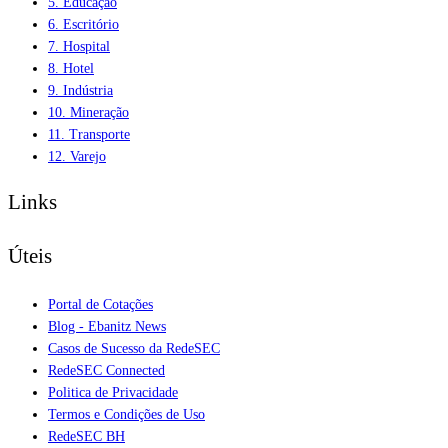
5. Educação
6. Escritório
7. Hospital
8. Hotel
9. Indústria
10. Mineração
11. Transporte
12. Varejo
Links
Úteis
Portal de Cotações
Blog - Ebanitz News
Casos de Sucesso da RedeSEC
RedeSEC Connected
Politica de Privacidade
Termos e Condições de Uso
RedeSEC BH