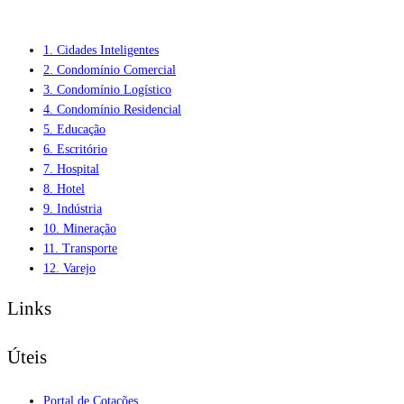
1. Cidades Inteligentes
2. Condomínio Comercial
3. Condomínio Logístico
4. Condomínio Residencial
5. Educação
6. Escritório
7. Hospital
8. Hotel
9. Indústria
10. Mineração
11. Transporte
12. Varejo
Links
Úteis
Portal de Cotações