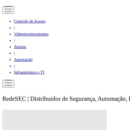
Controle de Acesso
|
Videomonitoramento
|
Alarme
|
Automação
|
Infraestrutura e TI
RedeSEC | Distribuidor de Segurança, Automação, I